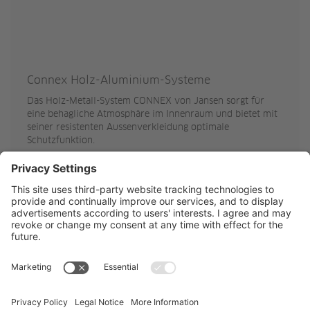
Connex Holz-Aluminium-Systeme
Das Holz-Metall-System CONNEX von Jansen sorgt für
eine behagliche Atmosphäre im Innenraum und bietet mit
seiner resistenten Aussenverkleidung optimale
Schutzfunktion.
zum Webshop