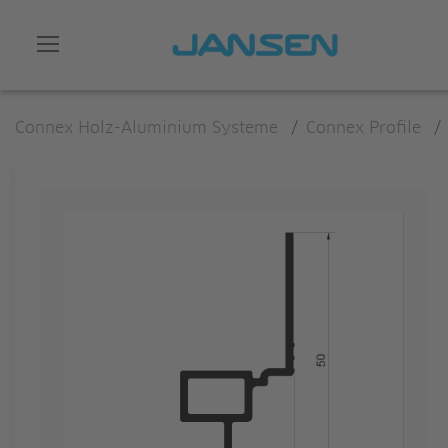
Connex Holz-Aluminium Systeme
/
Connex Profile
/