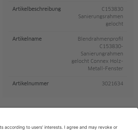
Artikelbeschreibung
C153830
Sanierungsrahmen
gelocht
Artikelname
Blendrahmenprofil
C153830-
Sanierungrahmen
gelocht Connex Holz-
Metall-Fenster
Artikelnummer
3021634