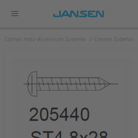
Connex Holz-Aluminium Systeme
/
Connex Zubehör