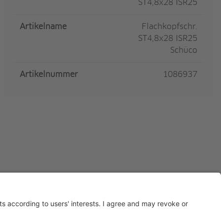
ST4,8x28 ISR25
Artikelname
Flachkopfschr.
ST4,8x28 ISR25
Schüco
Artikelnummer
1086937