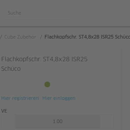
/
Cube Zubehör
/
Flachkopfschr. ST4,8x28 ISR25 Schüc
Flachkopfschr. ST4,8x28 ISR25
Schüco
Ab Lager verfügbar
Hier registrieren
Hier einloggen
Menge
VE