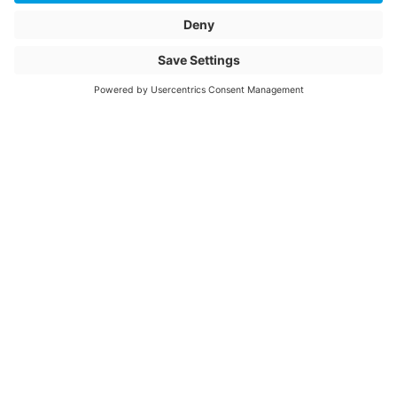
Artikelbeschreibung
C186700
Rahmenabdeckung
Fest
Artikelname
Blendrahmenprofil
C186700-
Rahmenabdeckung
Fest Connex Holz-
Metall-Fenster
Artikelnummer
1101751
© 2026 Jansen AG
allg. Vertragsbedingungen