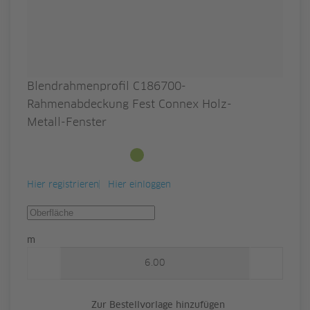
Blendrahmenprofil C186700-
Rahmenabdeckung Fest Connex Holz-
Metall-Fenster
Ab Lager verfügbar
Hier registrieren
Hier einloggen
Menge
m
Zur Bestellvorlage hinzufügen