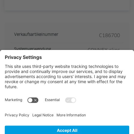
Verkaufsartikelnummer
C186700
Systemverwendung
CONNEX clips
Länge
6000
Längeneinheit
mm
Abwicklung mechanisch
0.07
Abwicklung umlaufend
0.219
Oberflächenausführung
Blank/roh