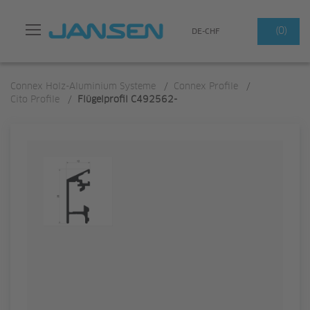
Suchen
(0)
DE-CHF
Connex Holz-Aluminium Systeme
/
Connex Profile
/
Cito Profile
/
Flügelprofil C492562-