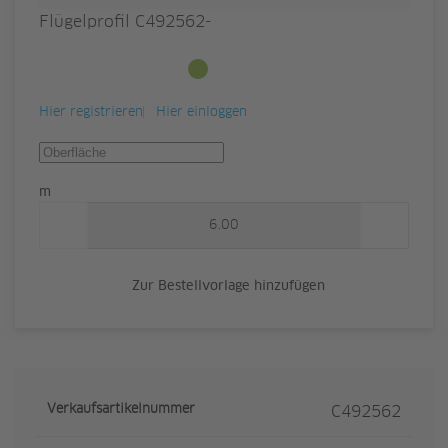
Flügelprofil C492562-
Ab Lager verfügbar
Hier registrieren
Hier einloggen
Menge
m
Zur Bestellvorlage hinzufügen
Verkaufsartikelnummer
C492562