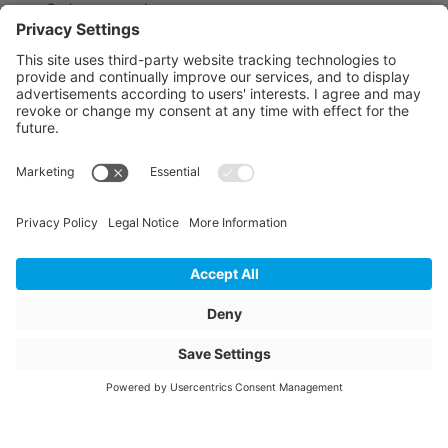
Systemverwendung
CONNEX cito
Länge
6000
Längeneinheit
mm
Abwicklung mechanisch
0.04
Abwicklung umlaufend
0.136
Oberflächenausführung
Blank/roh
Artikelbeschreibung
C492562
Flügelprofil 28
schräg
Artikelname
Flügelprofil
C492562-