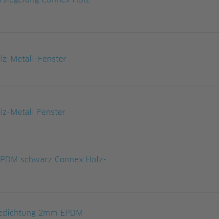
rsiegelung Connex Holz-
z-Metall-Fenster
z-Metall Fenster
 EPDM schwarz Connex Holz-
agedichtung 2mm EPDM