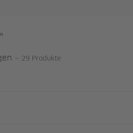
en
gen
—
29 Produkte