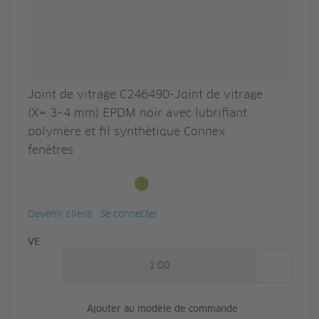
Joint de vitrage C246490-Joint de vitrage
(X= 3–4 mm) EPDM noir avec lubrifiant
polymère et fil synthétique Connex
fenêtres
Disponible en stock
Devenir client
Se connecter
Quantité
VE
Ajouter au modèle de commande