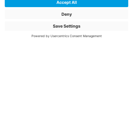
schwarz
Nom de l'article
Joint de vitrage
C246490-Joint de
vitrage (X= 3–4 mm)
EPDM noir avec
lubrifiant polymère
et fil synthétique
Connex fenêtres
Numéro d'article
3004852
© 2026 Jansen AG
Conditions contractuelles de la
société