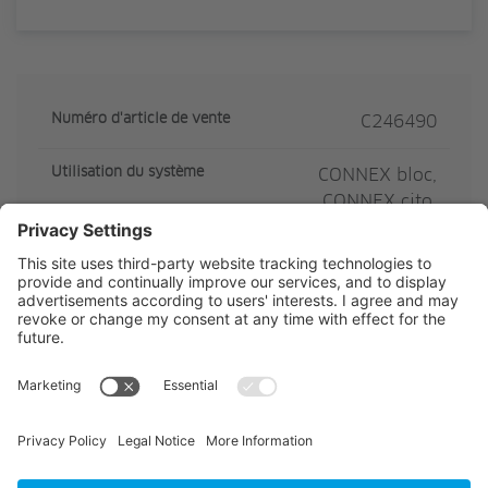
Numéro d'article de vente
C246490
Utilisation du système
CONNEX bloc,
CONNEX cito,
CONNEX cube,
CONNEX door,
CONNEX slide
CE Contenu Quantité
200
CE Contenu Unité
m
Description de l'article
C246490
Steckdichtung 3mm,