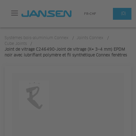
Search
(0)
FR-CHF
Systèmes bois-aluminium Connex
/
Joints Connex
/
Cube Joints
/
Joint de vitrage C246490-Joint de vitrage (X= 3–4 mm) EPDM
noir avec lubrifiant polymère et fil synthétique Connex fenêtres