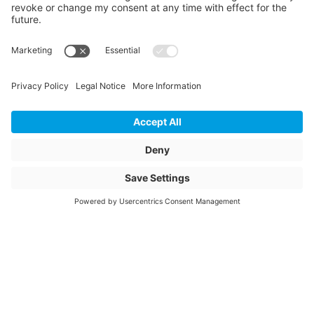
CONNEX cube
VE Inhalt Menge
100
VE Inhalt Einheit
Stk
Artikelbeschreibung
C298936 Dichtstück
Artikelname
Dichtungszubehör
C298936-Dichtstück
Connex Holz-Metall
Fensters
Artikelnummer
4011247