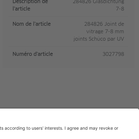
Description de
284826 Glasdichtung
l'article
7-8
Nom de l'article
284826 Joint de
vitrage 7-8 mm
joints Schüco par UV
Numéro d'article
3027798