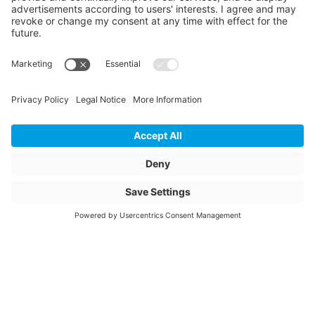
CONNEX bloc
CE Contenu Quantité
100
CE Contenu Unité
m
Description de l'article
284826
Glasdichtung 7-8
Nom de l'article
284826 Joint de
vitrage 7-8 mm
joints Schüco par UV
Numéro d'article
3027798