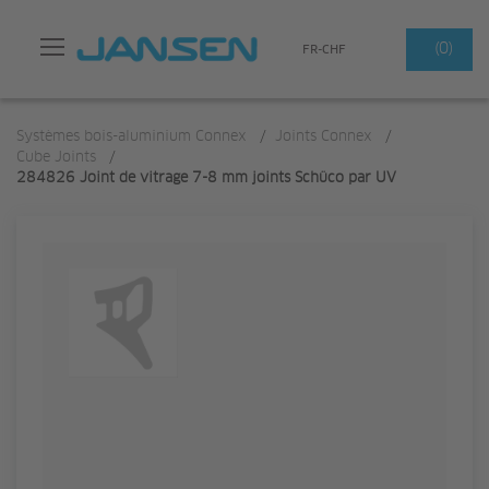
Search
(0)
FR-CHF
Systèmes bois-aluminium Connex
/
Joints Connex
/
Cube Joints
/
284826 Joint de vitrage 7-8 mm joints Schüco par UV