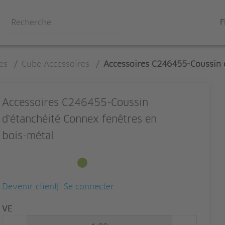
F
es
/
Cube Accessoires
/
Accessoires C246455-Coussin d
Accessoires C246455-Coussin
d'étanchéité Connex fenêtres en
bois-métal
Disponible en stock
Devenir client
Se connecter
Quantité
VE