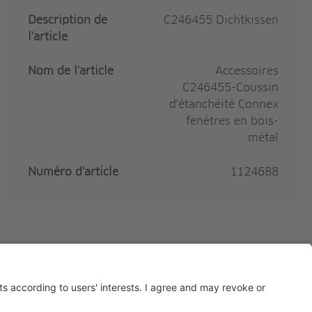
Description de
C246455 Dichtkissen
l'article
Nom de l'article
Accessoires
C246455-Coussin
d'étanchéité Connex
fenêtres en bois-
métal
Numéro d'article
1124688