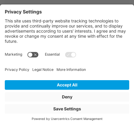
Utilisation du système
CONNEX bloc,
CONNEX cube,
CONNEX door,
CONNEX slide
CE Contenu Quantité
500
CE Contenu Unité
pcs
Description de l'article
C266205
Befestigungshalter
Nom de l'article
Fixation C266205-
Patte de fixation
Connex fenêtres en
bois-métal