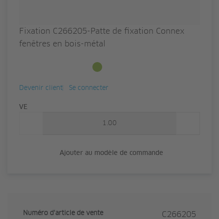
Fixation C266205-Patte de fixation Connex
fenêtres en bois-métal
Disponible en stock
Devenir client
Se connecter
Quantité
VE
Ajouter au modèle de commande
Numéro d'article de vente
C266205