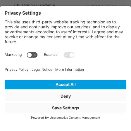
Utilisation du système
CONNEX bloc,
CONNEX cube,
CONNEX door,
CONNEX slide,
CONNEX wood
CE Contenu Quantité
500
CE Contenu Unité
pcs
Description de l'article
C266376
Eindrehhalter
Nom de l'article
Fixation C266376-
Clip à tourner
Connex fenêtres en
bois-métal