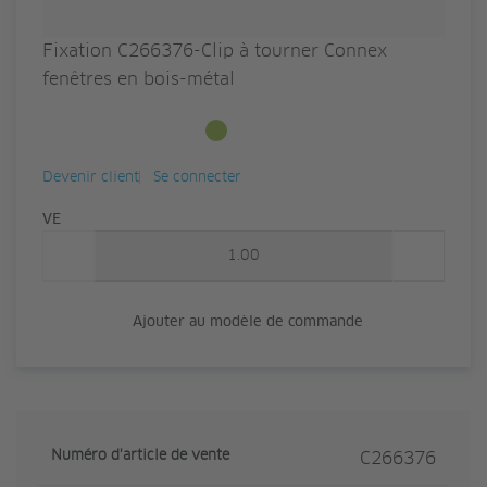
Fixation C266376-Clip à tourner Connex
fenêtres en bois-métal
Disponible en stock
Devenir client
Se connecter
Quantité
VE
Ajouter au modèle de commande
Numéro d'article de vente
C266376