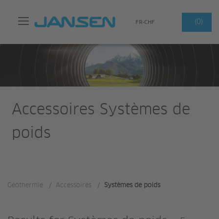
Search
(0)
FR-CHF
Accessoires Systèmes de
poids
Géothermie
/
Accessoires
/
Systèmes de poids