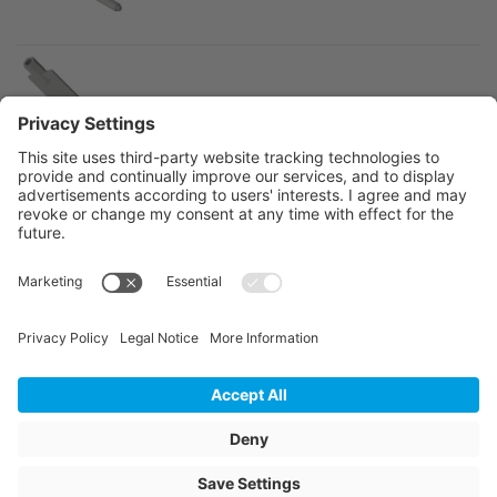
JANSEN geotwin pointe pour forage liquide 32
JANSEN geotwin pointe pour forage liquide déc
© 2026 Jansen AG
Conditions contractuelles de la
société
Déclaration générale de
Mentions légales
protection des données