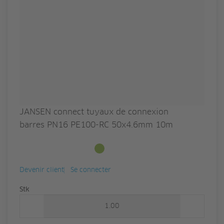
JANSEN connect tuyaux de connexion
barres PN16 PE100-RC 50x4.6mm 10m
Disponible en stock
Devenir client
Se connecter
Quantité
Stk