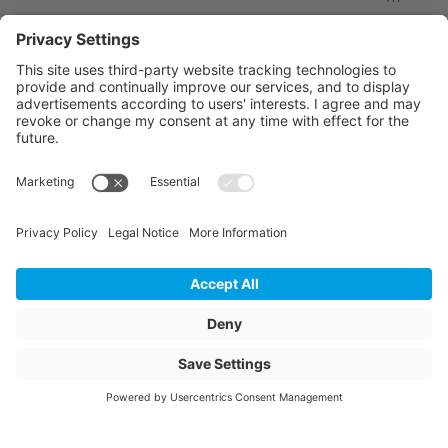
Couleur de l'article
noir
Poids
6.73
Articles de stockage
Oui
Unité de vente
pcs
Quantité de l' emballage
98
Hauteur totale emballée
324
Largeur totale emballée
1100
Longueur totale emballée
10000
Description de l'article
EWSR 50 x 4.6 10m