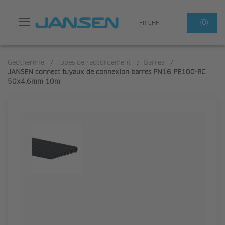
Search
(0)
FR-CHF
Géothermie
/
Tubes de raccordement
/
Barres
/
JANSEN connect tuyaux de connexion barres PN16 PE100-RC
50x4.6mm 10m