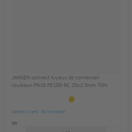
JANSEN connect tuyaux de connexion
rouleaux PN16 PE100-RC 25x2.3mm 70m
Disponible sur commande
Devenir client
Se connecter
Quantité
Stk