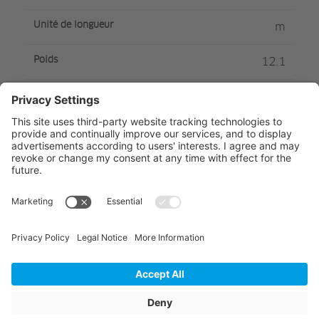
Unité de longueur
m
Poids
12.1
Articles de stockage
Non
Unité de vente
pcs
Quantité de l' emballage
16
Hauteur totale emballée
2230
Largeur totale emballée
940
Longueur totale emballée
940
Diamètre de la bague à
620
l'intérieur