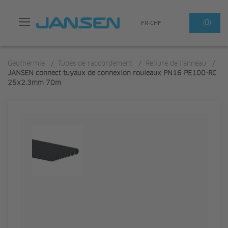
Search
(0)
FR-CHF
Géothermie
/
Tubes de raccordement
/
Reliure de l'anneau
/
JANSEN connect tuyaux de connexion rouleaux PN16 PE100-RC
25x2.3mm 70m