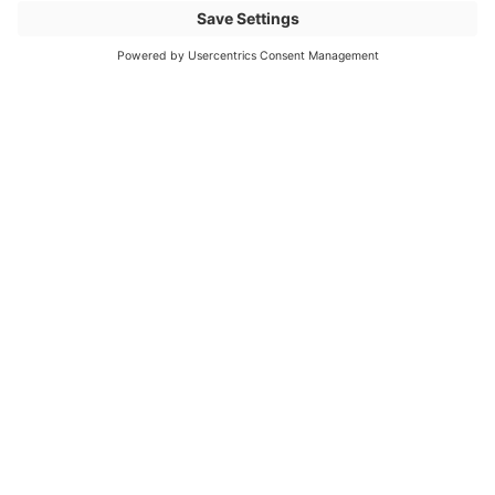
Diamètre extérieur de la
940
bague
Description de l'article
EWSR 25 x 2.3 70m
connect Rolle
Nom de l'article
JANSEN connect
tuyaux de connexion
rouleaux PN16
PE100-RC 25x2.3mm
70m
Numéro d'article
3018569