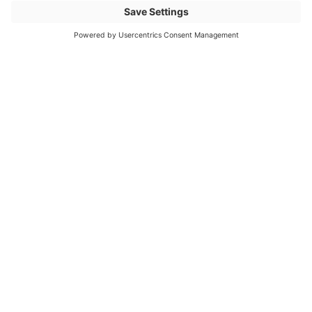
Diamètre extérieur de la
1070
bague
Description de l'article
EWSR 25 x 2.3 200m
connect Rolle
Nom de l'article
JANSEN connect
tuyaux de connexion
rouleaux PN16
PE100-RC 25x2.3mm
200m
Numéro d'article
3019296