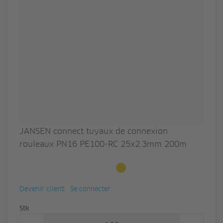
JANSEN connect tuyaux de connexion
rouleaux PN16 PE100-RC 25x2.3mm 200m
Disponible sur commande
Devenir client
Se connecter
Quantité
Stk