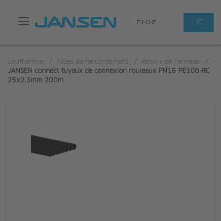
Search
(0)
FR-CHF
Géothermie
/
Tubes de raccordement
/
Reliure de l'anneau
/
JANSEN connect tuyaux de connexion rouleaux PN16 PE100-RC
25x2.3mm 200m