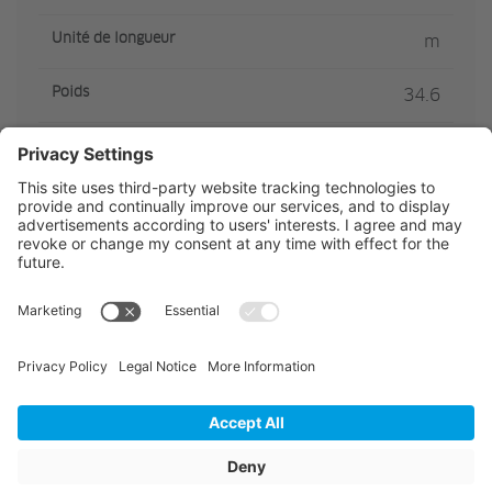
Unité de longueur
m
Poids
34.6
Articles de stockage
Non
Unité de vente
pcs
Quantité de l' emballage
8
Hauteur totale emballée
1990
Largeur totale emballée
1070
Longueur totale emballée
1070
Diamètre de la bague à
620
l'intérieur