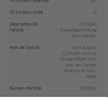
CE Contenu Quantité
200
CE Contenu Unité
m
Description de
C224249
l'article
Glasanlagedichtung
2mm trocken
Nom de l'article
Joint d'appui
C224249-Joint de
vitrage EPDM 2mm
noir sec Connex
fenêtres en bois-
métal
Numéro d'article
1087854