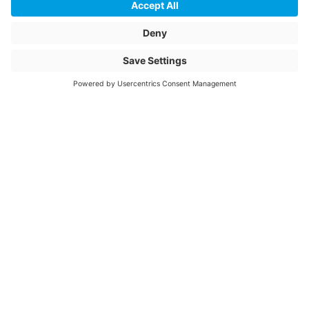
schwarz
Nom de l'article
Joint de vitrage
C246490-Joint de
vitrage (X= 3–4 mm)
EPDM noir avec
lubrifiant polymère
et fil synthétique
Connex fenêtres
Numéro d'article
3004852
© 2026 Jansen AG
Conditions contractuelles de la
société