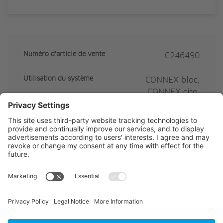
Numéro d'article de vente
C246490
Utilisation du système
CONNEX bloc,
CONNEX cito,
CONNEX cube,
CONNEX door,
CONNEX slide
CE Contenu Quantité
200
CE Contenu Unité
m
Description de l'article
C246490
Steckdichtung 3mm,