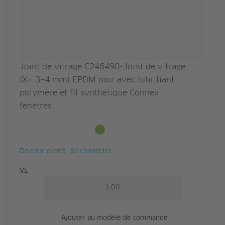
Joint de vitrage C246490-Joint de vitrage
(X= 3–4 mm) EPDM noir avec lubrifiant
polymère et fil synthétique Connex
fenêtres
Disponible en stock
Devenir client
Se connecter
Quantité
VE
Ajouter au modèle de commande