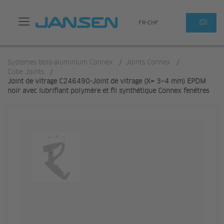
Search
(0)
FR-CHF
Systèmes bois-aluminium Connex
/
Joints Connex
/
Cube Joints
/
Joint de vitrage C246490-Joint de vitrage (X= 3–4 mm) EPDM
noir avec lubrifiant polymère et fil synthétique Connex fenêtres