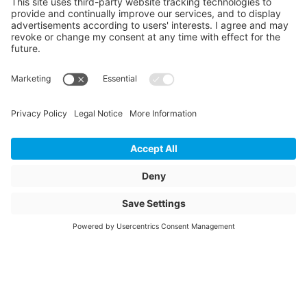
CONNEX cube
CE Contenu Quantité
100
CE Contenu Unité
m
Description de l'article
C286001
Glasdichtung
Nom de l'article
Joint de vitrage
C286001-Connex
fenêtres en bois-
métal
Numéro d'article
3057014