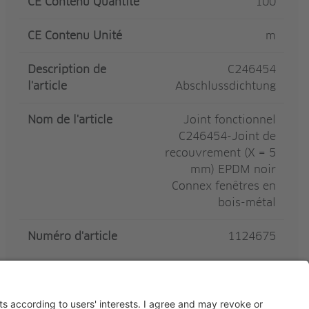
CE Contenu Quantité
100
CE Contenu Unité
m
Description de
C246454
l'article
Abschlussdichtung
Nom de l'article
Joint fonctionnel
C246454-Joint de
recouvrement (X = 5
mm) EPDM noir
Connex fenêtres en
bois-métal
Numéro d'article
1124675